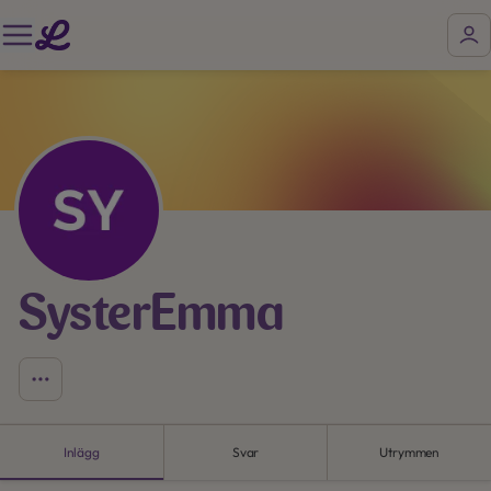
SysterEmma
Inlägg
Svar
Utrymmen