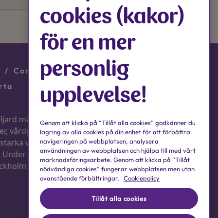
cookies (kakor)
för en mer
personlig
upplevelse!
Genom att klicka på “Tillåt alla cookies” godkänner du
lagring av alla cookies på din enhet för att förbättra
navigeringen på webbplatsen, analysera
användningen av webbplatsen och hjälpa till med vårt
marknadsföringsarbete. Genom att klicka på ”Tillåt
nödvändiga cookies” fungerar webbplatsen men utan
ovanstående förbättringar.
Cookiepolicy
Tillåt alla cookies