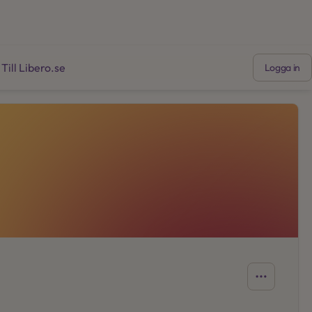
Till Libero.se
Logga in
Öppnas i en ny flik