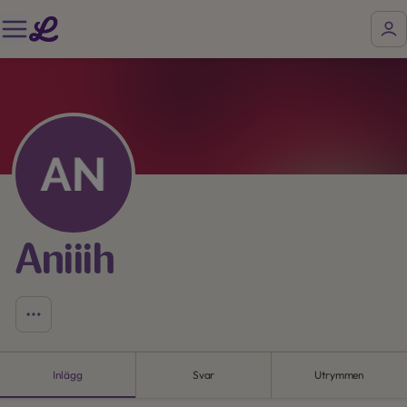
Aniiih
Inlägg
Svar
Utrymmen