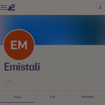
Emistali
Inlägg
Svar
Utrymmen