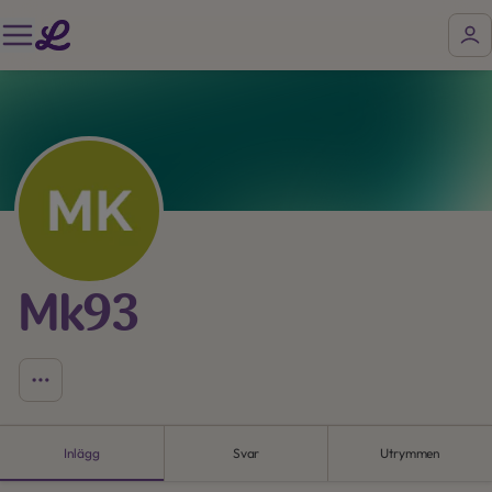
Mk93
Inlägg
Svar
Utrymmen