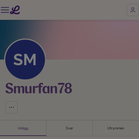
Smurfan78
Inlägg
Svar
Utrymmen