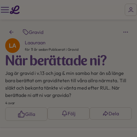
Gravid
Laauraan
för 11 år sedan
·
Publicerat i Gravid
När berättade ni?
Jag är gravid i v.13 och jag & min sambo har än så länge
bara berättat om graviditeten till våra allra närmsta. Till
släkt och bekanta tänkte vi vänta med efter RUL. När
berättade ni att ni var gravida?
4 svar
Följ
Dela
Gilla