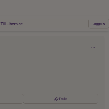
Till Libero.se
Logga in
Öppnas i en ny flik
Dela