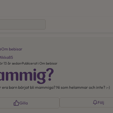
Om bebisar
Mikka85
ör 13 år sedan
·
Publicerat i Om bebisar
ammig?
ar era barn börjat bli mammiga? Ni som helammar och inte? :-)
Följ
Gilla