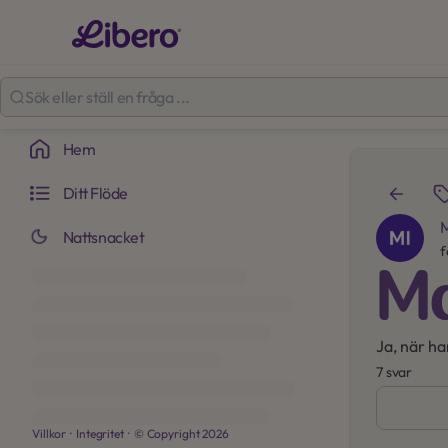
Hem
Ditt Flöde
Nattsnacket
f
M
Ja, när h
7 svar
Villkor
·
Integritet
·
© Copyright
2026