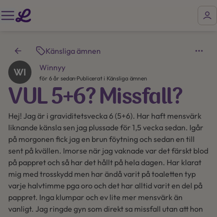
Känsliga ämnen
Winnyy
för 6 år sedan
·
Publicerat i Känsliga ämnen
VUL 5+6? Missfall?
Hej! Jag är i graviditetsvecka 6 (5+6). Har haft mensvärk
liknande känsla sen jag plussade för 1,5 vecka sedan. Igår
på morgonen fick jag en brun föytning och sedan en till
sent på kvällen. Imorse när jag vaknade var det färskt blod
på pappret och så har det hållt på hela dagen. Har klarat
mig med trosskydd men har ändå varit på toaletten typ
varje halvtimme pga oro och det har alltid varit en del på
pappret. Inga klumpar och ev lite mer mensvärk än
vanligt. Jag ringde gyn som direkt sa missfall utan att hon