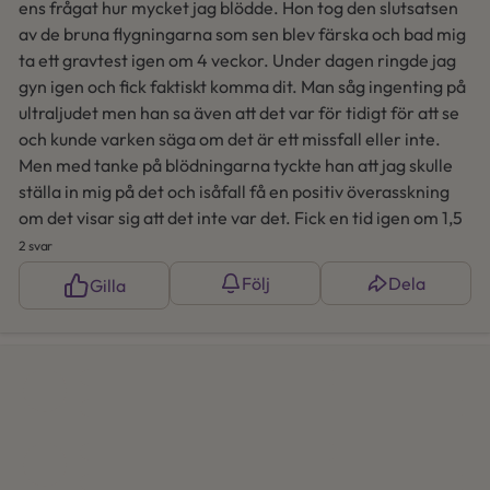
ens frågat hur mycket jag blödde. Hon tog den slutsatsen
av de bruna flygningarna som sen blev färska och bad mig
ta ett gravtest igen om 4 veckor. Under dagen ringde jag
gyn igen och fick faktiskt komma dit. Man såg ingenting på
ultraljudet men han sa även att det var för tidigt för att se
och kunde varken säga om det är ett missfall eller inte.
Men med tanke på blödningarna tyckte han att jag skulle
ställa in mig på det och isåfall få en positiv överasskning
om det visar sig att det inte var det. Fick en tid igen om 1,5
vecka för att se om det finns något där eller om det är ett
2 svar
missfall. Någon som varit med om liknande? Var det
Följ
Dela
Gilla
missfall? Jag är helt förstörd nu.