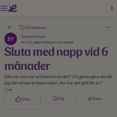
Om bebisar
SysterEmma
för 11 år sedan
·
Publicerat i Om bebisar
Sluta med napp vid 6
månader
Nån här som har erfarenhet av det? Vill gärna göra det då
jag läst att det är bästa tiden. Hur har det gått för er?
7 svar
Följ
Dela
Gilla